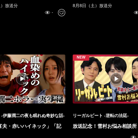
を支える 大石産業
土）放送分
8月8日（土）放送分
30分
 -伊藤潤二の夜も眠れぬ奇妙な話-
リーガルビート -逆転の法廷-
「富夫・赤いハイネック」「記
放送記念！雪村お悩み相談所