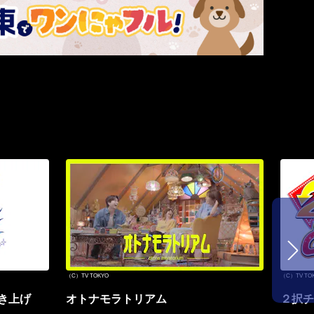
（C）TV TOKYO
（C）TV TO
き上げ
オトナモラトリアム
２択チ