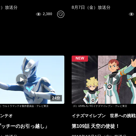
金）放送分
8月7日（金）放送分
24分
C）ウルトラマンテオ製作委員会・テレビ東京
（C）LEVEL-5／FCイナズマイレブン・テレビ東京
ンテオ
イナズマイレブン 世界への挑戦!
プッチーのお引っ越し」
第109話 天空の使徒！