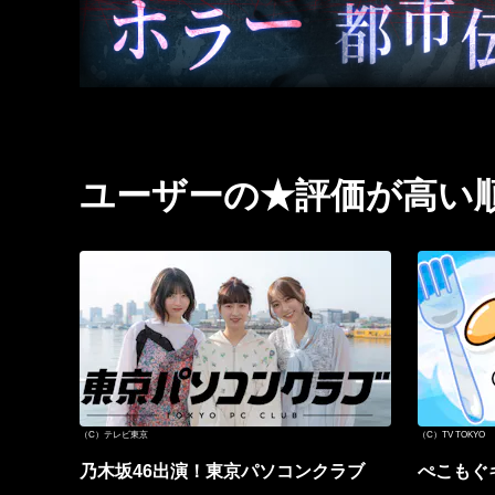
ユーザーの★評価が高い
（C）テレビ東京
（C）TV TOKYO
乃木坂46出演！東京パソコンクラブ
ぺこもぐ