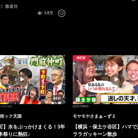
金）放送分
44分
O・ハウフルス
(C)TV TOKYO
街ック天国
モヤモヤさまぁ～ず２
町】水をぶっかけまくる！3年
【横浜・保土ケ谷区】ハマで
本祭りに熱狂♪
ララガッキーン散歩