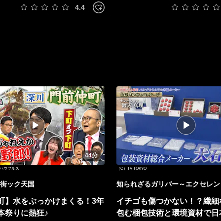
4.4
44分
O・ハウフルス
（C）TV TOKYO
街ック天国
知られざるガリバー～エクセレン
ーファイル～
町】水をぶっかけまくる！3年
イチゴも傷つかない！？繊細
本祭りに熱狂♪
包む梱包技術と環境資材で日