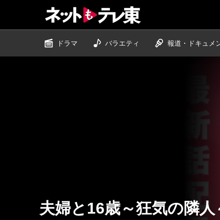
ドラマ
バラエティ
報道・ドキュ
メ
夫婦と16歳～狂気の隣人