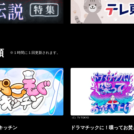
順
※１時間に１回更新されます。
（C）TV TOKYO
キッチン
ドラマチックに！喋ってお焚