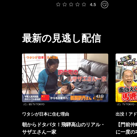
4.5
最新の見逃し配信
43分
（C）BS TV TOKYO
（C）TV TOKY
ワタシが日本に住む理由
出没！アド
朝からドタバタ！飛騨高山のリアル・
【門前仲
サザエさん一家
に一度の