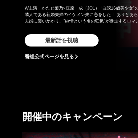
W主演 かたせ梨乃×豆原一成（JO1） “自認16歳美少女”の61歳おばさんが、
隣人である新婚夫婦のイケメン夫に恋をした！ ありとあ
夫婦に襲いかかり、“純情という名の狂気”が暴走するロマ
最新話を視聴
番組公式ページを見る
開催中のキャンペーン