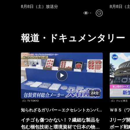
8月8日（土）放送分
8月8日（
報道・ドキュメンタリー
24分
（C）TV TOKYO
（C）テレビ東京
知られざるガリバー～エクセレントカンパニ
ＷＢＳ（ワ
ーファイル～
イチゴも傷つかない！？繊細な製品を
Jリーグ
包む梱包技術と環境資材で日本の物流
ボード戦