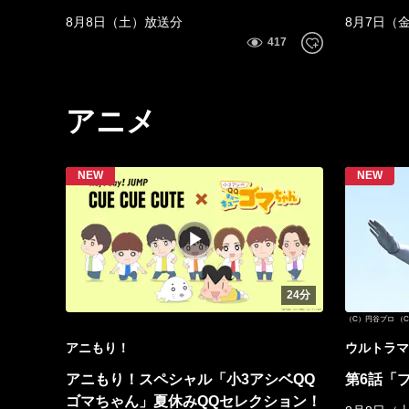
を支える 大石産業
8月8日（土）放送分
8月7日（
アニメ
24分
（C）円⾕プロ （
アニもり！
ウルトラマ
アニもり！スペシャル「小3アシベQQ
第6話「
ゴマちゃん」夏休みQQセレクション！