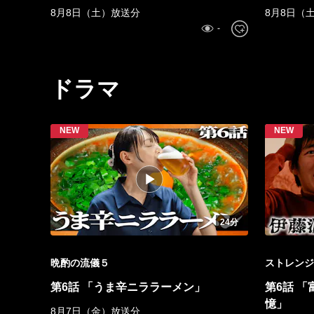
8月8日（土）放送分
8月8日（
ドラマ
24分
晩酌の流儀５
ストレンジ
第6話 「うま辛ニララーメン」
第6話 
憶」
8月7日（金）放送分