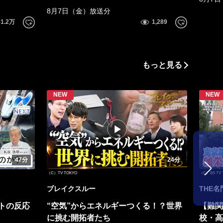
8月7日（金）放送分
もっと見る
47分
24分
（C）TV TOKYO
（C）BS TV 
ブレイクスルー
THE
トの反応
“空気”からエネルギーつくる！？世界
【難関
に挑む開拓者たち
校・高