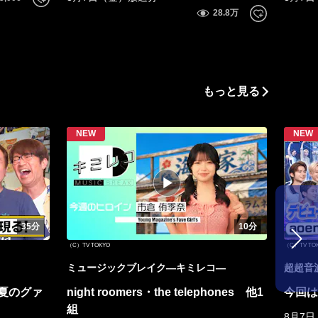
もっと見る
35分
10分
（C）TV TOKYO
（C）TV TO
ミュージックブレイク―キミレコ―
超超音
夏のグァ
night roomers・the telephones 他1
今回はa
組
8月7