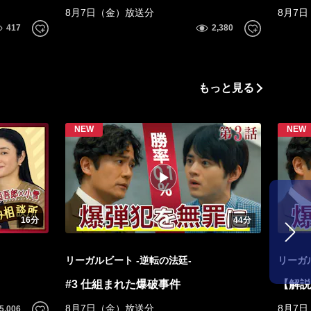
8月7日（金）放送分
8月7
もっと見る
16分
44分
リーガルビート -逆転の法廷-
リーガ
#3 仕組まれた爆破事件
【解説
8月7日（金）放送分
8月7