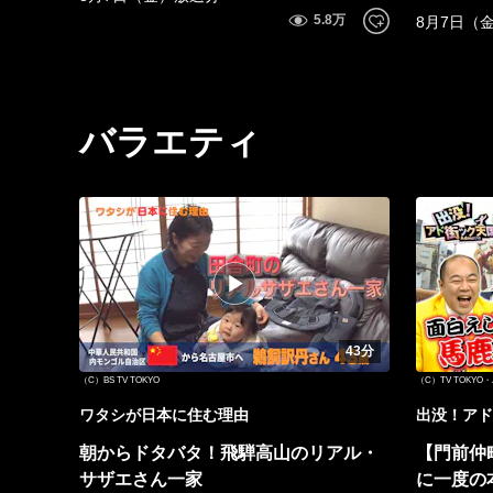
8月7日（
バラエティ
43分
（C）BS TV TOKYO
（C）TV TOKY
ワタシが日本に住む理由
出没！アド
朝からドタバタ！飛騨高山のリアル・
【門前仲
サザエさん一家
に一度の