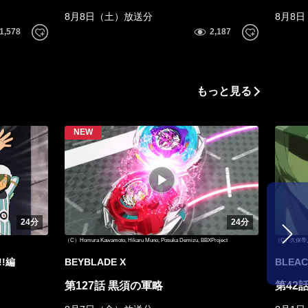
8月8日（土）放送分
8月8
もっと見る
24分
24分
（C）Homura Kawamoto, Hikaru Muno, Posuka Demizu, BBXProject
（C）久保帯
!編
BEYBLADE X
BLEA
第127話 黒須の軍略
第42話