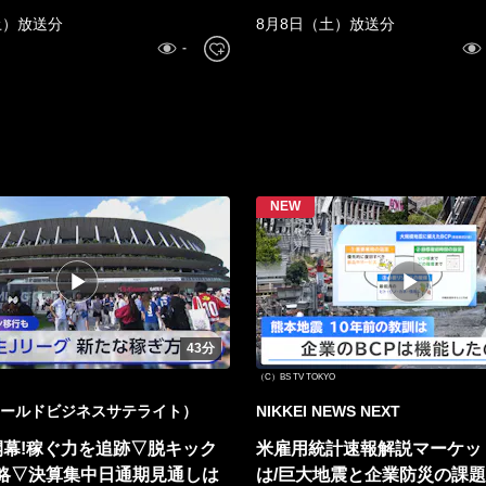
土）放送分
8月8日（土）放送分
43分
（C）BS TV TOKYO
ールドビジネスサテライト）
NIKKEI NEWS NEXT
開幕!稼ぐ力を追跡▽脱キック
米雇用統計速報解説マーケッ
略▽決算集中日通期見通しは
は/巨大地震と企業防災の課題