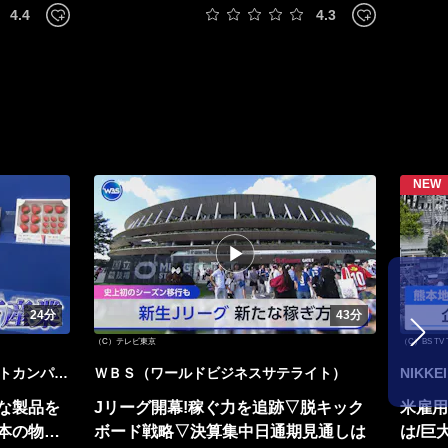
4.4
4.3
24分
43分
（C）テレビ東京
（C）BS TV 
トカンパニ
ＷＢＳ（ワールドビジネスサテライト）
NIKKE
な製品を
Jリーグ開幕!稼ぐ力を追跡▽脱キック
米雇用
本の物流
ボード戦略▽決算集中日通期見通しは
は/巨